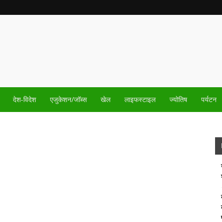
देश-विदेश
एजुकेशन/जॉब्स
खेल
लाइफस्टाइल
ज्योतिष
पर्यटन