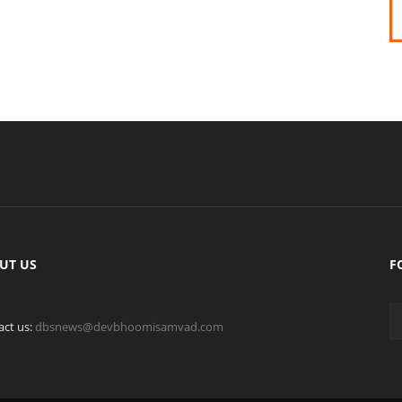
UT US
F
act us:
dbsnews@devbhoomisamvad.com