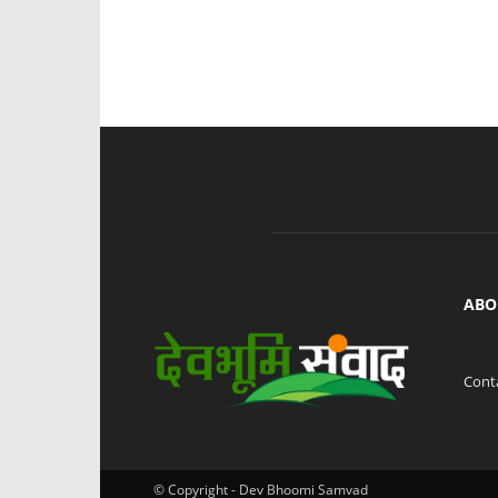
ABO
Cont
© Copyright - Dev Bhoomi Samvad