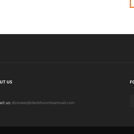
UT US
F
act us:
dbsnews@devbhoomisamvad.com