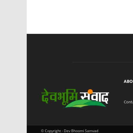
ABO
Cont
© Copyright - Dev Bhoomi Samvad