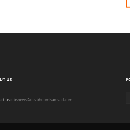
UT US
F
act us:
dbsnews@devbhoomisamvad.com