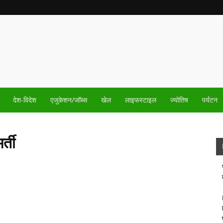
देश-विदेश
एजुकेशन/जॉब्स
खेल
लाइफस्टाइल
ज्योतिष
पर्यटन
्ती