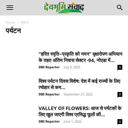
Home
पर्यटन
पर्यटन
उत्तर प्रदेश
उत्तराखण्ड
उत्तराखण्ड
एजुकेशन/ जॉब्स
कुमाऊँ
खेल
गढ़वाल
ग्रेटर नोएडा
ज्योतिष
टेक जोन
दिल्ली-एनसीआर
देश-विदेश
देहरादून
“हरित स्मृति–प्रकृति को नमन” वृक्षारोपण अभियान
देहरादून
नोएडा
पर्यटन
फोटो गैलरी
मनोरंजन
राजनीति
लाइफस्टाइल
स्पेशल स्टोरी
स्वास्थ
के तहत अंतिम निवास सेक्टर -94, नोएडा में...
हरिद्वार
DBS Reporter
-
July 5, 2025
0
विश्व पर्यटन दिवस विशेष: देश में कई राज्यों के लिए
त्योहार से कम...
DBS Reporter
-
September 27, 2022
0
VALLEY OF FLOWERS: आज से पर्यटकों के
लिए खुल जाएगी विश्व प्रसिद्ध फूलों की...
DBS Reporter
-
June 1, 2022
0