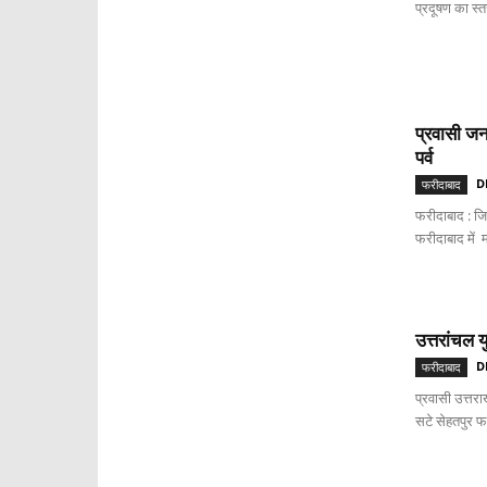
प्रदूषण का स्त
प्रवासी जन
पर्व
D
फरीदाबाद
फरीदाबाद : जि
फरीदाबाद में म
उत्तरांचल 
D
फरीदाबाद
प्रवासी उत्तरा
सटे सेहतपुर फ