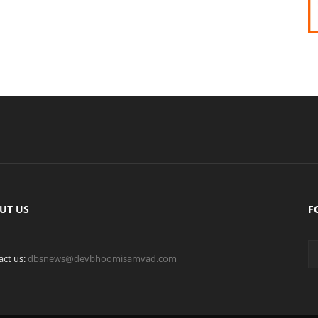
UT US
F
act us:
dbsnews@devbhoomisamvad.com