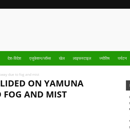
देश-विदेश
एजुकेशन/जॉब्स
खेल
लाइफस्टाइल
ज्योतिष
पर्यटन
sway due to fog and mist
OLLIDED ON YAMUNA
 FOG AND MIST