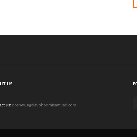
UT US
F
act us:
dbsnews@devbhoomisamvad.com