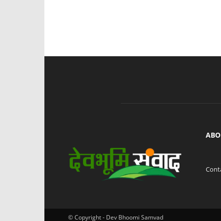
ABO
Cont
© Copyright - Dev Bhoomi Samvad