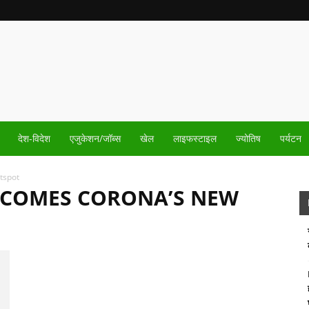
देश-विदेश
एजुकेशन/जॉब्स
खेल
लाइफस्टाइल
ज्योतिष
पर्यटन
tspot
BECOMES CORONA’S NEW