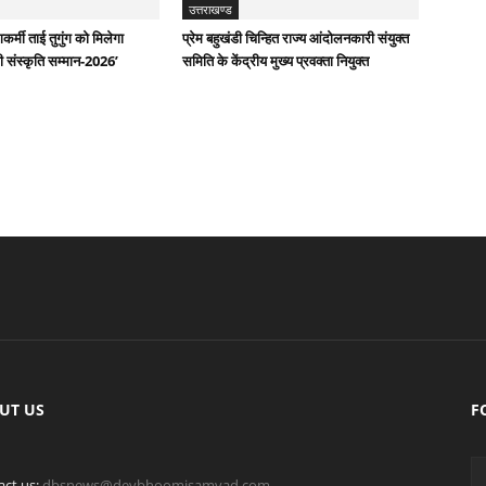
उत्तराखण्ड
र्मी ताई तुगुंग को मिलेगा
प्रेम बहुखंडी चिन्हित राज्य आंदोलनकारी संयुक्त
ेगी संस्कृति सम्मान-2026’
समिति के केंद्रीय मुख्य प्रवक्ता नियुक्त
UT US
F
act us:
dbsnews@devbhoomisamvad.com