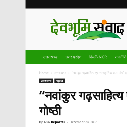
Devbhoomisamvad.com
उत्तराखण्ड
उत्तर प्रदेश
दिल्ली-NCR
राजनीति
Home
उत्तराखण्ड
“नवांकुर गढ़साहित्य एवं सांस्कृतिक कला मंच” द्व
उत्तराखण्ड
गढ़वाल
“नवांकुर गढ़साहित्य 
गोष्ठी
By
DBS Reporter
-
December 24, 2018