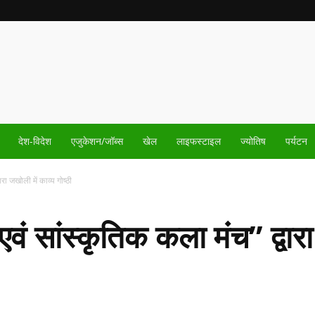
देश-विदेश
एजुकेशन/जॉब्स
खेल
लाइफस्टाइल
ज्योतिष
पर्यटन
ारा जखोली में काव्य गोष्ठी
एवं सांस्कृतिक कला मंच” द्वार