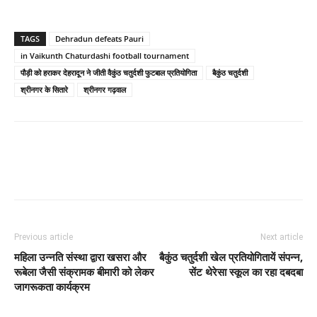
TAGS
Dehradun defeats Pauri
in Vaikunth Chaturdashi football tournament
पौड़ी को हराकर देहरादून ने जीती वैकुंठ चतुर्दशी फुटबाल प्रतियोगिता
बैकुंठ चतुर्दशी
श्रीनगर के सितारे
श्रीनगर गढ़वाल
Previous article
Next article
महिला उन्नति संस्था द्वारा खसरा और
बैकुंठ चतुर्दशी खेल प्रतियोगितायें संपन्न,
रूबेला जैसी संक्रामक बीमारी को लेकर
सेंट थेरेसा स्कूल का रहा दबदबा
जागरूकता कार्यक्रम