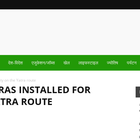
देश-विदेश
एजुकेशन/जॉब्स
खेल
लाइफस्टाइल
ज्योतिष
पर्यटन
ty on the Yatra route
RAS INSTALLED FOR
ATRA ROUTE