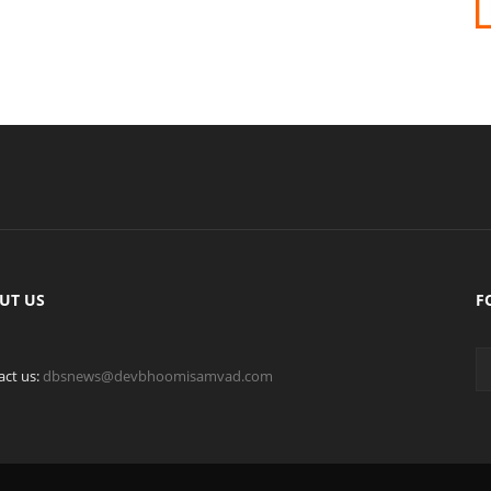
UT US
F
act us:
dbsnews@devbhoomisamvad.com