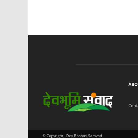
ABO
Cont
© Copyright - Dev Bhoomi Samvad