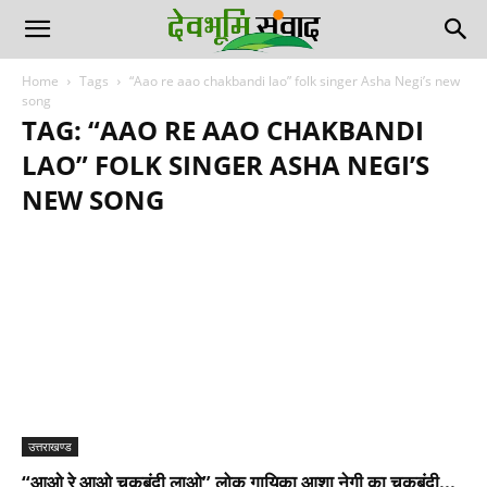
Home
Tags
“Aao re aao chakbandi lao” folk singer Asha Negi’s new
song
TAG: “AAO RE AAO CHAKBANDI
LAO” FOLK SINGER ASHA NEGI’S
NEW SONG
उत्तराखण्ड
“आओ रे आओ चकबंदी लाओ” लोक गायिका आशा नेगी का चकबंदी...