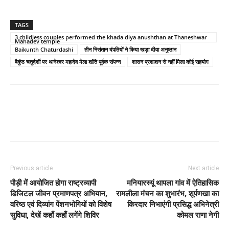
TAGS
3 childless couples performed the khada diya anushthan at Thaneshwar
Mahadev temple
Baikunth Chaturdashi
तीन निसंतान दंपतियों ने किया खड़ा दीया अनुष्ठान
बैकुंठ चतुर्दर्शी पर थानेश्वर महादेव मेला शांति पूर्वक संपन्न
शासन प्रशाशन से नहीं मिला कोई सहयोग
Previous article
Next article
पौड़ी में आयोजित होगा राष्ट्रव्यापी
मनियारस्यूं थापला गांव में ऐतिहासिक
डिजिटल जीवन प्रमाणपत्र अभियान,
रामलीला मंचन का शुभारंभ, शूर्पणखा का
वरिष्ठ एवं दिव्यांग पेंशनभोगियों को विशेष
किरदार निभाएंगी प्रसिद्ध अभिनेत्री
सुविधा, देखें कहाँ कहाँ लगेंगे शिविर
कोमल राणा नेगी