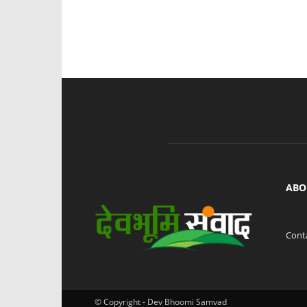
ABO
Cont
© Copyright - Dev Bhoomi Samvad