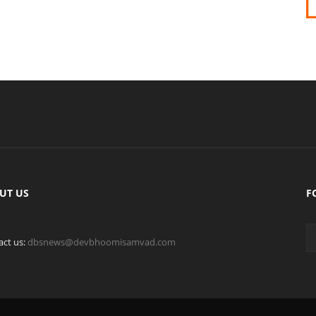
UT US
F
act us:
dbsnews@devbhoomisamvad.com