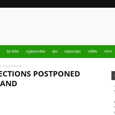
देश-विदेश
एजुकेशन/जॉब्स
खेल
लाइफस्टाइल
ज्योतिष
पर्यटन
in Uttarakhand
LECTIONS POSTPONED
HAND