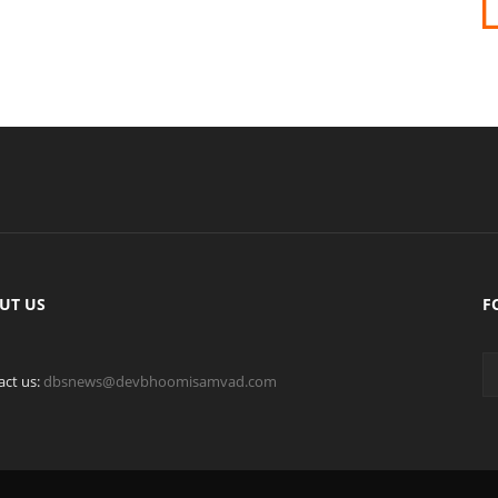
UT US
F
act us:
dbsnews@devbhoomisamvad.com