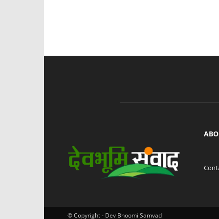
ABO
Cont
© Copyright - Dev Bhoomi Samvad