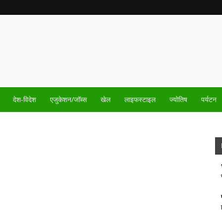
देश-विदेश
एजुकेशन/जॉब्स
खेल
लाइफस्टाइल
ज्योतिष
पर्यटन