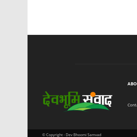
ABO
Cont
© Copyright - Dev Bhoomi Samvad