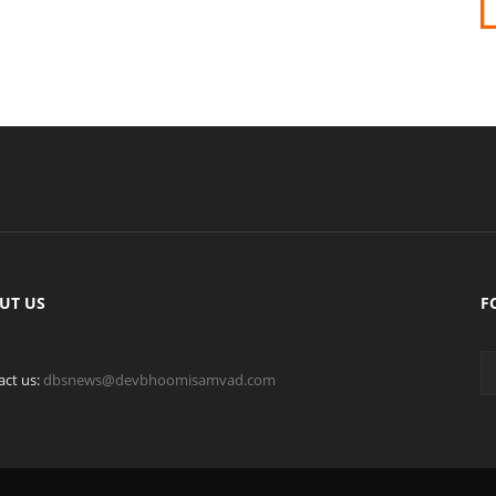
UT US
F
act us:
dbsnews@devbhoomisamvad.com