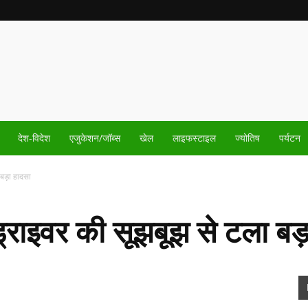
देश-विदेश
एजुकेशन/जॉब्स
खेल
लाइफस्टाइल
ज्योतिष
पर्यटन
 बड़ा हादसा
्राइवर की सूझबूझ से टला बड़