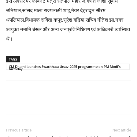
इस अवसर पर कैबिनेट मंत्री सतपाल महाराज,गणेश जोशी,सुबोध
उनियाल,सांसद माला राज्यलक्ष्मी शाह,मेयर देहरादून सौरभ
थपलियाल,विधायक सविता कपूर,सुरेश गड़िया,सचिव नीतेश झा,नगर
आयुक्त नमामि बंसल और अन्य जनप्रतिनिधिगण एवं अधिकारी उपस्थित
थे।
TAGS
CM Dhami launches Swachhata Utsav-2025 programme on PM Modi's
birthday
Previous article
Next article