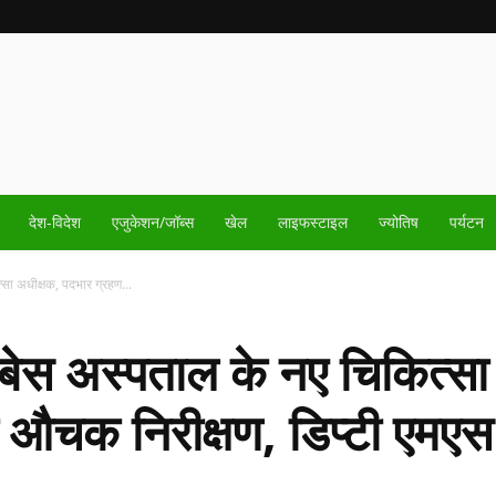
देश-विदेश
एजुकेशन/जॉब्स
खेल
लाइफस्टाइल
ज्योतिष
पर्यटन
्सा अधीक्षक, पदभार ग्रहण...
 बेस अस्पताल के नए चिकित्स
 औचक निरीक्षण, डिप्टी एमएस