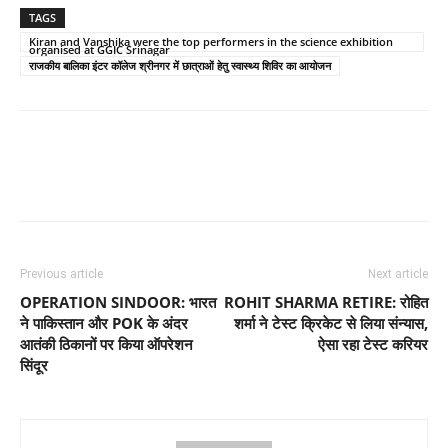
TAGS
Kiran and Vanshika were the top performers in the science exhibition
organised at GGIC Srinagar
राजकीय बालिका इंटर कॉलेज श्रीनगर में छात्राओं हेतु स्वास्थ्य शिविर का आयोजन
Previous article
Next article
OPERATION SINDOOR: भारत
ROHIT SHARMA RETIRE: रोहित
ने पाकिस्तान और POK के अंदर
शर्मा ने टेस्ट क्रिकेट से लिया संन्यास,
आतंकी ठिकानों पर किया ऑपरेशन
ऐसा रहा टेस्ट करियर
सिंदूर