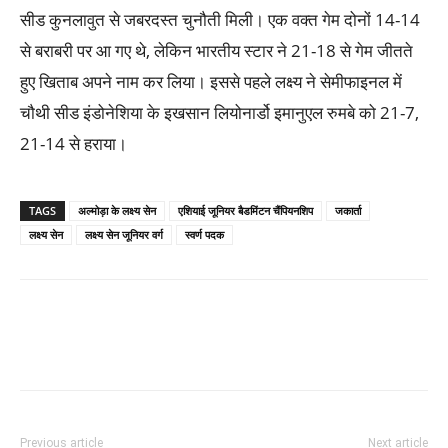
सीड कुनलावुत से जबरदस्त चुनौती मिली। एक वक्त गेम दोनों 14-14
से बराबरी पर आ गए थे, लेकिन भारतीय स्टार ने 21-18 से गेम जीतते
हुए खिताब अपने नाम कर लिया। इससे पहले लक्ष्य ने सेमीफाइनल में
चौथी सीड इंडोनेशिया के इखसान लियोनार्डो इमानुएल रुमबे को 21-7,
21-14 से हराया।
TAGS
अल्मोड़ा के लक्ष्य सेन
एशियाई जूनियर बैडमिंटन चैंपियनशिप
जकार्ता
लक्ष्य सेन
लक्ष्य सेन जूनियर वर्ग
स्वर्ण पदक
Previous article
Next article