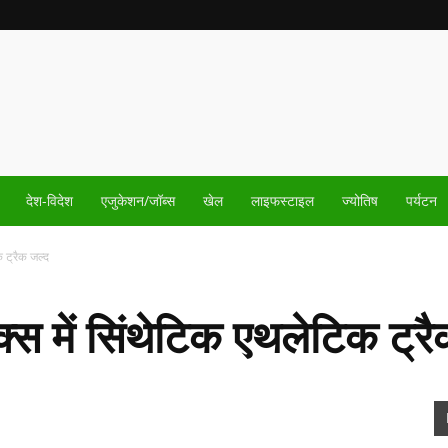
देश-विदेश
एजुकेशन/जॉब्स
खेल
लाइफस्टाइल
ज्योतिष
पर्यटन
िक ट्रैक जल्द
प्लेक्स में सिंथेटिक एथलेटिक ट्