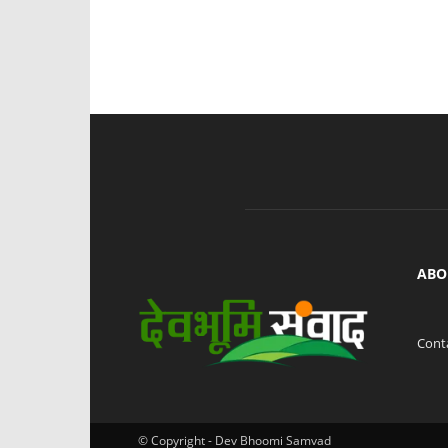
ABO
Cont
© Copyright - Dev Bhoomi Samvad