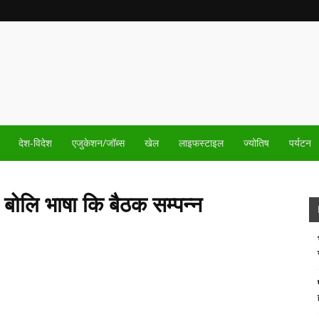
देश-विदेश
एजुकेशन/जॉब्स
खेल
लाइफस्टाइल
ज्योतिष
पर्यटन
ी बोलि भाषा कि बैठक सम्पन्न