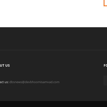
UT US
F
act us:
dbsnews@devbhoomisamvad.com