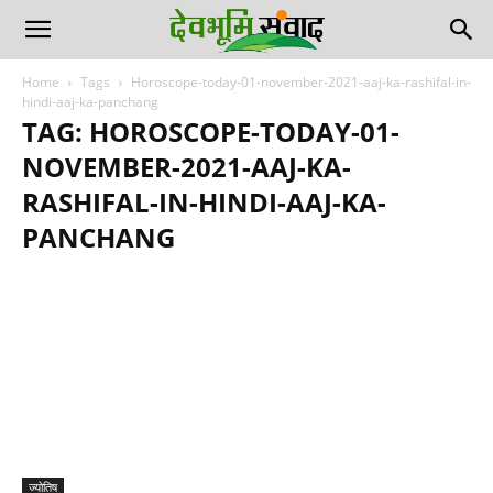
Home
Tags
Horoscope-today-01-november-2021-aaj-ka-rashifal-in-
hindi-aaj-ka-panchang
TAG: HOROSCOPE-TODAY-01-
NOVEMBER-2021-AAJ-KA-
RASHIFAL-IN-HINDI-AAJ-KA-
PANCHANG
ज्योतिष