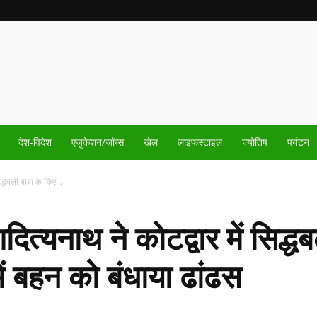
देश-विदेश
एजुकेशन/जॉब्स
खेल
लाइफस्टाइल
ज्योतिष
पर्यटन
द्धबली बाबा के किए...
ित्यनाथ ने कोटद्वार में सिद्ध
ें बहन को बंधाया ढांढस