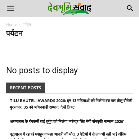
Home
पर्यटन
पर्यटन
उत्तर प्रदेश
उत्तराखण्ड
उत्तराखण्ड
एजुकेशन/ जॉब्स
कुमाऊँ
खेल
गढ़वाल
ग्रेटर नोएडा
ज्योतिष
टेक जोन
दिल्ली-एनसीआर
देश-विदेश
देहरादून
देहरादून
नोएडा
पर्यटन
फोटो गैलरी
मनोरंजन
राजनीति
लाइफस्टाइल
स्पेशल स्टोरी
स्वास्थ
हरिद्वार
No posts to display
RECENT POSTS
TILU RAUTELI AWARDS 2026: इन 13 महिलाओं को मिलेगा इस बार तीलू रौतेली
पुरस्कार, 35 को आंगनबाड़ी सम्मान, देखें लिस्ट
अरुणाचल के रंगकर्मी ताई तुगुंग को मिलेगा ‘नरेन्द्र सिंह नेगी संस्कृति सम्मान-2026’
वृद्धाश्रम में रह रहे मशहूर कपड़ा व्यापारी की मौत, 3 बेटियों में से एक भी नहीं आई अंतिम