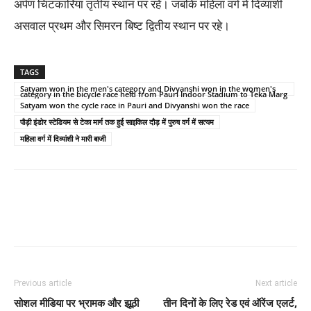
अर्पण चिटकारिया तृतीय स्थान पर रहे। जबकि महिला वर्ग में दिव्यांशी
असवाल प्रथम और सिमरन बिष्ट द्वितीय स्थान पर रहे।
TAGS
Satyam won in the men's category and Divyanshi won in the women's
category in the bicycle race held from Pauri Indoor Stadium to Teka Marg
Satyam won the cycle race in Pauri and Divyanshi won the race
पौड़ी इंडोर स्टेडियम से टेका मार्ग तक हुई साइकिल दौड़ में पुरुष वर्ग में सत्यम
महिला वर्ग में दिव्यांशी ने मारी बाजी
Previous article
Next article
सोशल मीडिया पर भ्रामक और झूठी
तीन दिनों के लिए रेड एवं ऑरेंज एलर्ट,