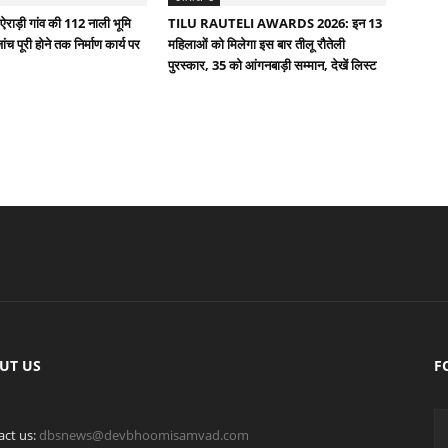
ऐराड़ी गांव की 112 नाली भूमि
TILU RAUTELI AWARDS 2026: इन 13
च पूरी होने तक निर्माण कार्य पर
महिलाओं को मिलेगा इस बार तीलू रौतेली
पुरस्कार, 35 को आंगनबाड़ी सम्मान, देखें लिस्ट
UT US
F
act us:
dbsnews@devbhoomisamvad.com