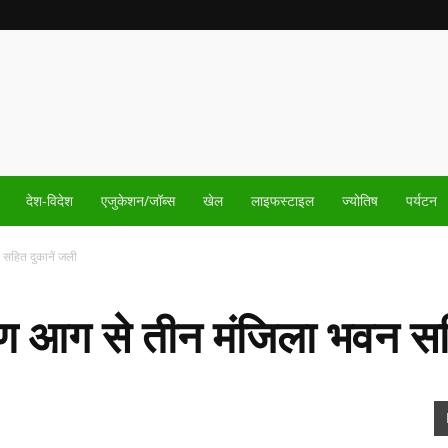
देश-विदेश
एजुकेशन/जॉब्स
खेल
लाइफस्टाइल
ज्योतिष
पर्यटन
न सहित दुकानें जली
ं भीषण आग से तीन मंजिला भवन स