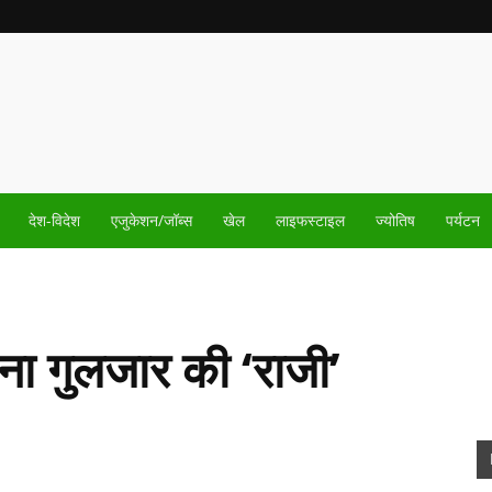
देश-विदेश
एजुकेशन/जॉब्स
खेल
लाइफस्टाइल
ज्योतिष
पर्यटन
ना गुलजार की ‘राजी’