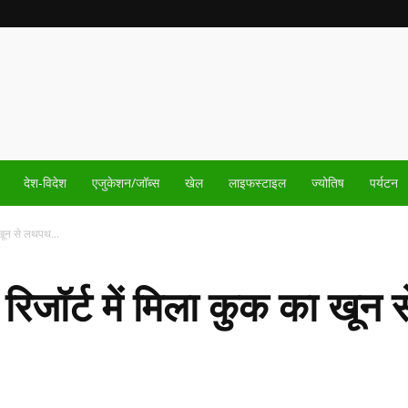
देश-विदेश
एजुकेशन/जॉब्स
खेल
लाइफस्टाइल
ज्योतिष
पर्यटन
ा खून से लथपथ...
ी रिजॉर्ट में मिला कुक का खू