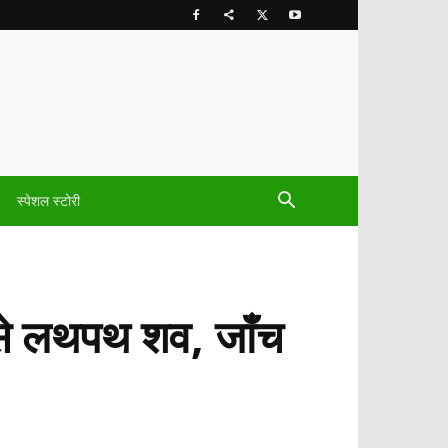
स्पेशल स्टोरी
न से लथपथ शव, जाँच