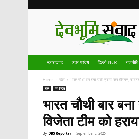
Devbhoomisamvad.com
उत्तराखण्ड
उत्तर प्रदेश
दिल्ली-NCR
राजनीति
Home
खेल
भारत चौथी बार बना हॉकी एशिया कप चैंपियन, फाइनल म
खेल
देश-विदेश
भारत चौथी बार बना 
विजेता टीम को हराय
By
DBS Reporter
-
September 7, 2025