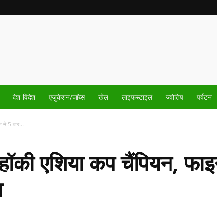
देश-विदेश
एजुकेशन/जॉब्स
खेल
लाइफस्टाइल
ज्योतिष
पर्यटन
ें 5 बार...
हॉकी एशिया कप चैंपियन, फाइन
ा