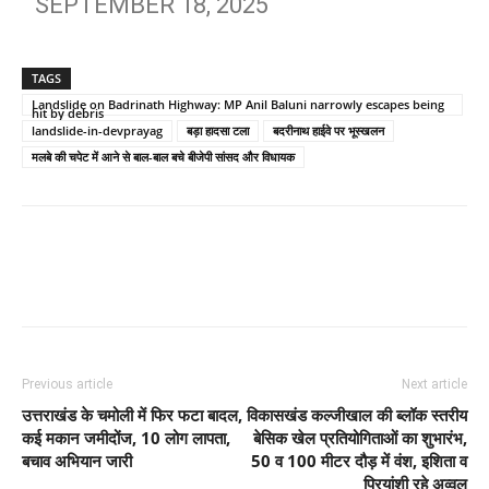
SEPTEMBER 18, 2025
TAGS
Landslide on Badrinath Highway: MP Anil Baluni narrowly escapes being
hit by debris
landslide-in-devprayag
बड़ा हादसा टला
बदरीनाथ हाईवे पर भूस्खलन
मलबे की चपेट में आने से बाल-बाल बचे बीजेपी सांसद और विधायक
Previous article
Next article
उत्तराखंड के चमोली में फिर फटा बादल,
विकासखंड कल्जीखाल की ब्लॉक स्तरीय
कई मकान जमीदोंज, 10 लोग लापता,
बेसिक खेल प्रतियोगिताओं का शुभारंभ,
बचाव अभियान जारी
50 व 100 मीटर दौड़ में वंश, इशिता व
प्रियांशी रहे अव्वल