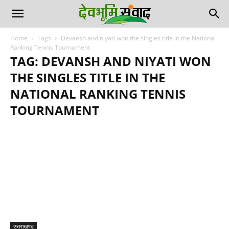
Home
Tags
Devansh and niyati won the singles title in the National
Ranking Tennis Tournament
TAG: DEVANSH AND NIYATI WON
THE SINGLES TITLE IN THE
NATIONAL RANKING TENNIS
TOURNAMENT
उत्तराखण्ड