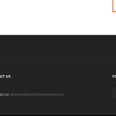
UT US
F
act us:
dbsnews@devbhoomisamvad.com