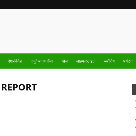
देश-विदेश
एजुकेशन/जॉब्स
खेल
लाइफस्टाइल
ज्योतिष
पर्यटन
 REPORT