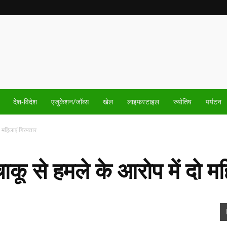
देश-विदेश
एजुकेशन/जॉब्स
खेल
लाइफस्टाइल
ज्योतिष
पर्यटन
 महिलाएं गिरफ्तार
कू से हमले के आरोप में दो मह