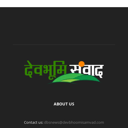
ABOUT US
Contact us:
dbsnews@devbhoomisamvad.com