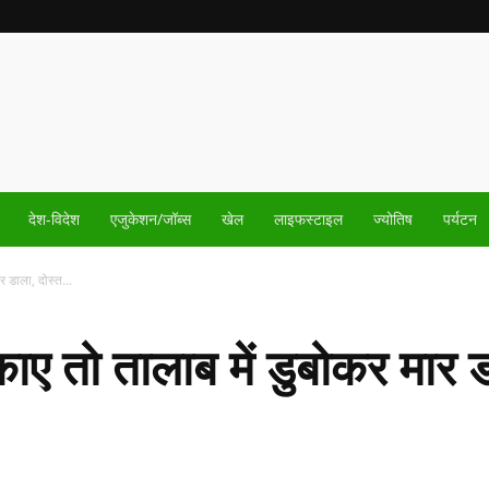
देश-विदेश
एजुकेशन/जॉब्स
खेल
लाइफस्टाइल
ज्योतिष
पर्यटन
र डाला, दोस्त...
काए तो तालाब में डुबोकर मार ड