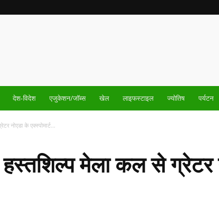
देश-विदेश
एजुकेशन/जॉब्स
खेल
लाइफस्टाइल
ज्योतिष
पर्यटन
टर नोएडा के एक्स्पोमार्ट...
स्तशिल्प मेला कल से ग्रेटर न