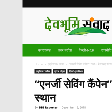
Devbhoomisamvad.com
उत्तराखण्ड
उत्तर प्रदेश
दिल्ली-NCR
राजनीति
Home
एजुकेशन/ जॉब्स
“एनर्जी सेविंग कैंपेन” 2018 में शारदा विश
एजुकेशन/ जॉब्स
ग्रेटर नोएडा
दिल्ली-एनसीआर
“एनर्जी सेविंग कैंपे
स्थान
By
DBS Reporter
-
December 16, 2018