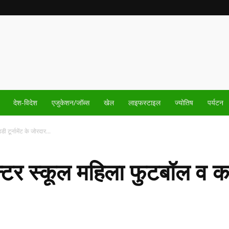
देश-विदेश
एजुकेशन/जॉब्स
खेल
लाइफस्टाइल
ज्योतिष
पर्यटन
 टूर्नामेंट के जोरदार...
न्टर स्कूल महिला फुटबॉल व कबड